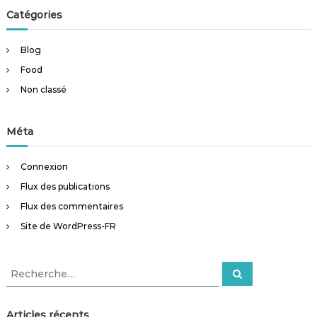
Catégories
Blog
Food
Non classé
Méta
Connexion
Flux des publications
Flux des commentaires
Site de WordPress-FR
R
R
e
e
c
c
h
e
h
Articles récents