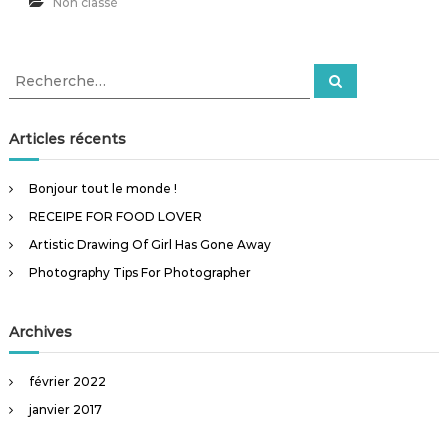
Non classé
o
r
u
F
r
o
t
r
R
o
R
t
e
e
u
M
c
t
c
h
a
l
e
h
Articles récents
h
r
e
e
c
o
m
h
n
r
e
o
Bonjour tout le monde !
e
r
c
n
t
RECEIPE FOR FOOD LOVER
h
d
s
e
e
Artistic Drawing Of Girl Has Gone Away
a
r
r
Photography Tips For Photographer
!
:
é
g
i
Archives
o
n
février 2022
janvier 2017