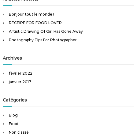
r
e
c
h
r
e
Bonjour tout le monde !
r
c
RECEIPE FOR FOOD LOVER
h
e
Artistic Drawing Of Girl Has Gone Away
r
Photography Tips For Photographer
:
Archives
février 2022
janvier 2017
Catégories
Blog
Food
Non classé