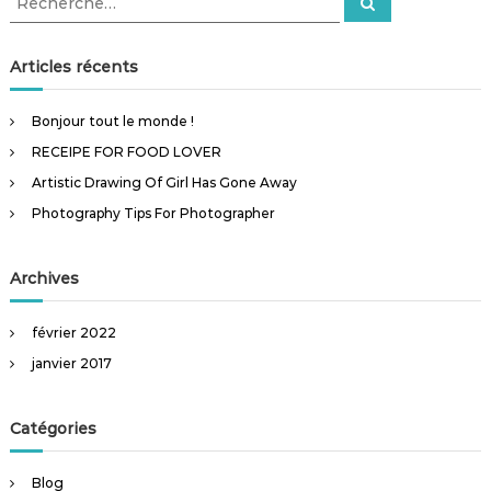
R
e
e
T
c
i
c
h
p
e
h
Articles récents
r
s
e
c
F
h
r
o
e
Bonjour tout le monde !
r
c
r
RECEIPE FOR FOOD LOVER
h
P
h
e
Artistic Drawing Of Girl Has Gone Away
o
r
t
Photography Tips For Photographer
:
o
g
r
Archives
a
p
h
février 2022
e
janvier 2017
r
Catégories
Blog