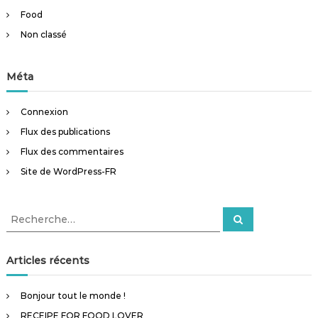
Food
Non classé
Méta
Connexion
Flux des publications
Flux des commentaires
Site de WordPress-FR
R
R
e
e
c
c
h
e
h
Articles récents
r
e
c
h
r
e
Bonjour tout le monde !
r
c
RECEIPE FOR FOOD LOVER
h