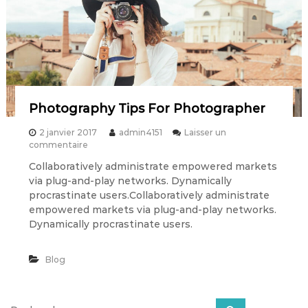
i
r
l
H
a
s
G
o
n
Photography Tips For Photographer
e
A
2 janvier 2017
admin4151
Laisser un
w
s
commentaire
a
u
y
Collaboratively administrate empowered markets
r
via plug-and-play networks. Dynamically
P
h
procrastinate users.Collaboratively administrate
o
empowered markets via plug-and-play networks.
t
Dynamically procrastinate users.
o
g
r
Blog
a
p
h
R
y