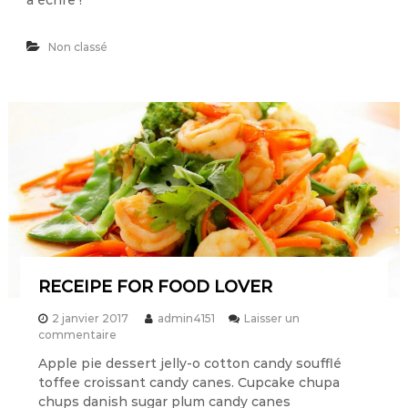
à écrire !
r
n
F
j
o
Non classé
o
r
u
t
r
M
t
a
o
h
u
o
t
n
l
e
e
t
m
s
o
a
n
r
d
é
e
g
RECEIPE FOR FOOD LOVER
i
!
o
2 janvier 2017
admin4151
Laisser un
n
s
commentaire
u
Apple pie dessert jelly-o cotton candy soufflé
r
toffee croissant candy canes. Cupcake chupa
R
E
chups danish sugar plum candy canes