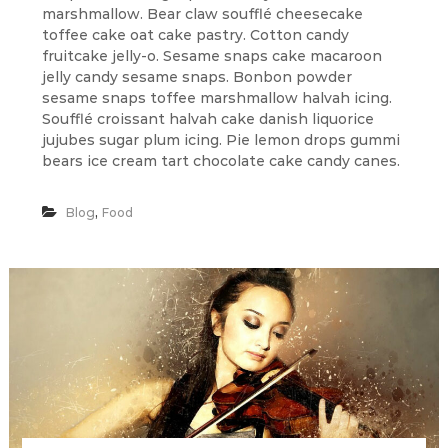
C
marshmallow. Bear claw soufflé cheesecake
E
toffee cake oat cake pastry. Cotton candy
I
fruitcake jelly-o. Sesame snaps cake macaroon
P
jelly candy sesame snaps. Bonbon powder
E
sesame snaps toffee marshmallow halvah icing.
F
O
Soufflé croissant halvah cake danish liquorice
R
jujubes sugar plum icing. Pie lemon drops gummi
F
bears ice cream tart chocolate cake candy canes.
O
O
D
,
Blog
Food
L
O
V
E
R