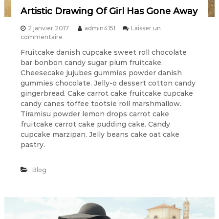
Artistic Drawing Of Girl Has Gone Away
2 janvier 2017
admin4151
Laisser un
s
commentaire
u
Fruitcake danish cupcake sweet roll chocolate
r
bar bonbon candy sugar plum fruitcake.
A
r
Cheesecake jujubes gummies powder danish
t
gummies chocolate. Jelly-o dessert cotton candy
i
gingerbread. Cake carrot cake fruitcake cupcake
s
candy canes toffee tootsie roll marshmallow.
t
Tiramisu powder lemon drops carrot cake
i
fruitcake carrot cake pudding cake. Candy
c
D
cupcake marzipan. Jelly beans cake oat cake
r
pastry.
a
w
i
Blog
n
g
O
f
G